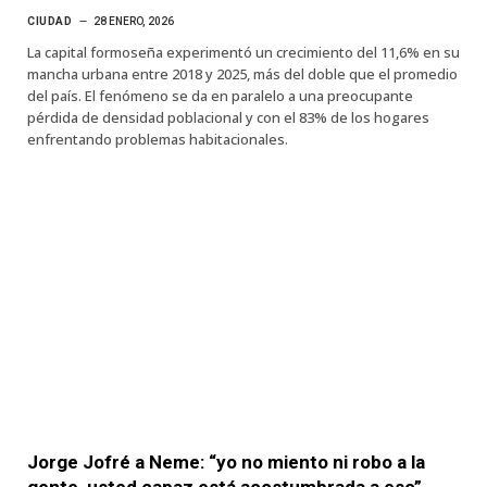
CIUDAD
28 ENERO, 2026
La capital formoseña experimentó un crecimiento del 11,6% en su
mancha urbana entre 2018 y 2025, más del doble que el promedio
del país. El fenómeno se da en paralelo a una preocupante
pérdida de densidad poblacional y con el 83% de los hogares
enfrentando problemas habitacionales.
Jorge Jofré a Neme: “yo no miento ni robo a la
gente, usted capaz está acostumbrada a eso”