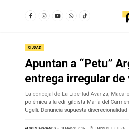
Facebook
Instagram
YouTube
WhatsApp
TikTok
CIUDAD
Apuntan a “Petu” Arg
entrega irregular de
La concejal de La Libertad Avanza, Macare
polémica a la edil gildista María del Carme
Ugelli. Denuncia supuesta discrecionalidad 
ALGOESTÁPASANDO
31 MARZO, 2026
3 MINS DE LECTURA