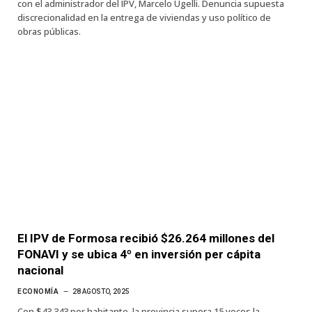
con el administrador del IPV, Marcelo Ugelli. Denuncia supuesta
discrecionalidad en la entrega de viviendas y uso político de
obras públicas.
El IPV de Formosa recibió $26.264 millones del
FONAVI y se ubica 4º en inversión per cápita
nacional
ECONOMÍA
28 AGOSTO, 2025
Con $43.343 por habitante, la provincia supera 15 veces la