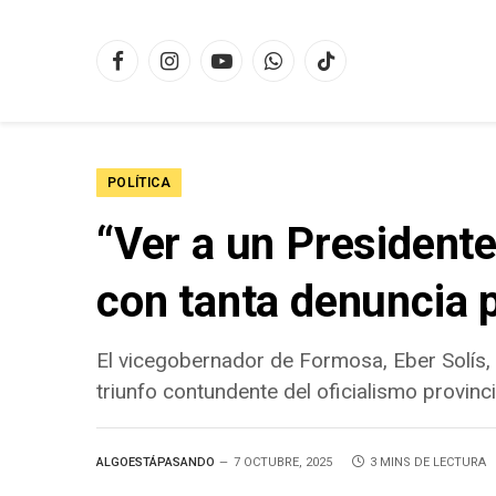
Facebook
Instagram
YouTube
WhatsApp
TikTok
POLÍTICA
“Ver a un Presidente
con tanta denuncia 
El vicegobernador de Formosa, Eber Solís, c
triunfo contundente del oficialismo provinci
ALGOESTÁPASANDO
7 OCTUBRE, 2025
3 MINS DE LECTURA