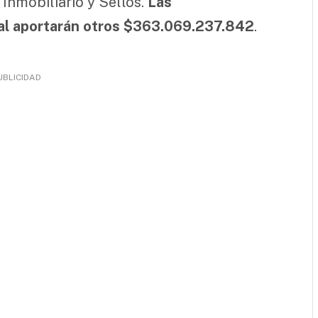
 Inmobiliario y Sellos.
Las
ial aportarán otros $363.069.237.842
.
UBLICIDAD