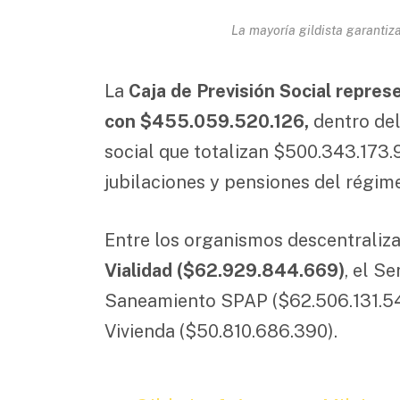
La mayoría gildista garantiz
La
Caja de Previsión Social repre
con $455.059.520.126,
dentro del
social que totalizan $500.343.173.
jubilaciones y pensiones del régime
Entre los organismos descentraliz
Vialidad ($62.929.844.669)
, el S
Saneamiento SPAP ($62.506.131.544)
Vivienda ($50.810.686.390).