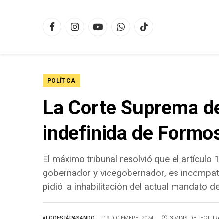
Facebook
Instagram
YouTube
WhatsApp
TikTok
POLÍTICA
La Corte Suprema dec
indefinida de Formos
El máximo tribunal resolvió que el artículo 
gobernador y vicegobernador, es incompatib
pidió la inhabilitación del actual mandato d
ALGOESTÁPASANDO
19 DICIEMBRE, 2024
3 MINS DE LECTUR