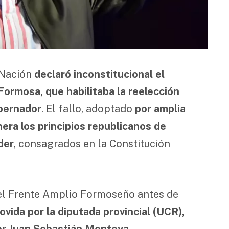
 Nación
declaró inconstitucional el
 Formosa, que habilitaba la reelección
obernador
. El fallo, adoptado
por amplia
era los principios republicanos de
der
, consagrados en la Constitución
del Frente Amplio Formoseño antes de
vida por la diputada provincial (UCR),
por Juan Sebastián Montoya
.