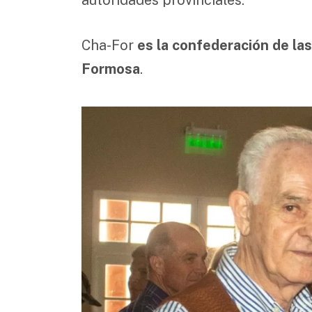
Cha-For
es la confederación de la
Formosa
.