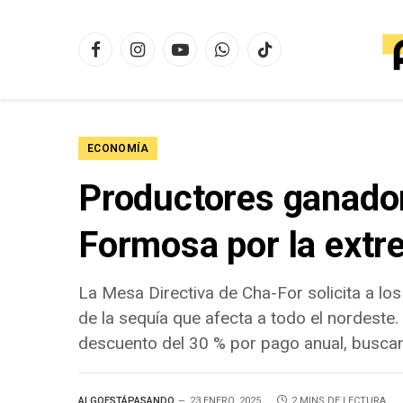
Facebook
Instagram
YouTube
WhatsApp
TikTok
ECONOMÍA
Productores ganadore
Formosa por la extr
La Mesa Directiva de Cha-For solicita a lo
de la sequía que afecta a todo el nordeste.
descuento del 30 % por pago anual, buscand
ALGOESTÁPASANDO
23 ENERO, 2025
2 MINS DE LECTURA