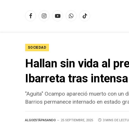
Facebook
Instagram
YouTube
WhatsApp
TikTok
SOCIEDAD
Hallan sin vida al pr
Ibarreta tras intens
"Aguita" Ocampo apareció muerto con un dis
Barrios permanece internado en estado gra
ALGOESTÁPASANDO
25 SEPTIEMBRE, 2025
3 MINS DE LECT