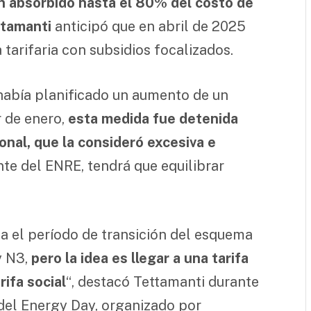
an absorbido hasta el 80% del costo de
ttamanti
anticipó que en abril de 2025
 tarifaria con subsidios focalizados.
había planificado un aumento de un
r de enero,
esta medida fue detenida
onal, que la consideró excesiva e
nte del ENRE, tendrá que equilibrar
a el período de transición del esquema
y N3,
pero la idea es llegar a una tarifa
rifa social
“, destacó Tettamanti durante
 del Energy Day, organizado por