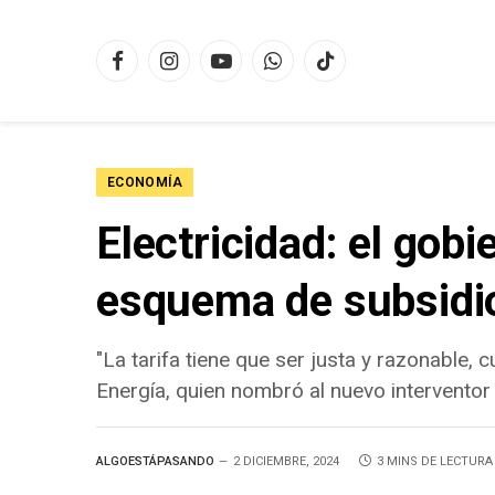
Facebook
Instagram
YouTube
WhatsApp
TikTok
ECONOMÍA
Electricidad: el gobi
esquema de subsidi
"La tarifa tiene que ser justa y razonable, c
Energía, quien nombró al nuevo interventor
ALGOESTÁPASANDO
2 DICIEMBRE, 2024
3 MINS DE LECTURA