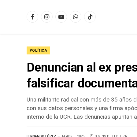
Facebook
Instagram
YouTube
WhatsApp
TikTok
POLÍTICA
Denuncian al ex pre
falsificar document
Una militante radical con más de 35 años d
con sus datos personales y una firma apócrif
interno de la UCR. Las denuncias apuntan 
FERNANDO LÓPEZ
14 ABRIL, 2026
3 MINS DE LECTURA