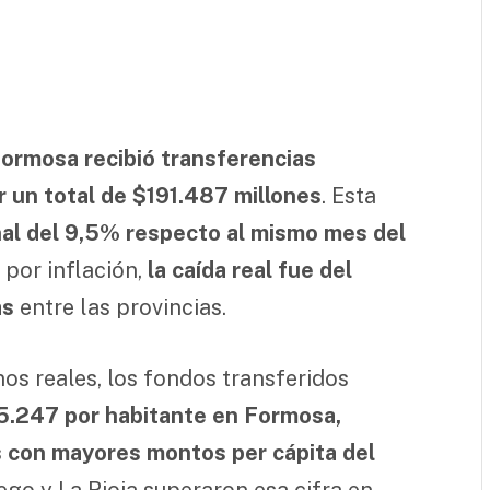
Formosa recibió transferencias
r un total de $191.487 millones
. Esta
l del 9,5% respecto al mismo mes del
r por inflación,
la caída real fue del
as
entre las provincias.
os reales, los fondos transferidos
5.247 por habitante en Formosa,
es con mayores montos per cápita del
ego y La Rioja superaron esa cifra en