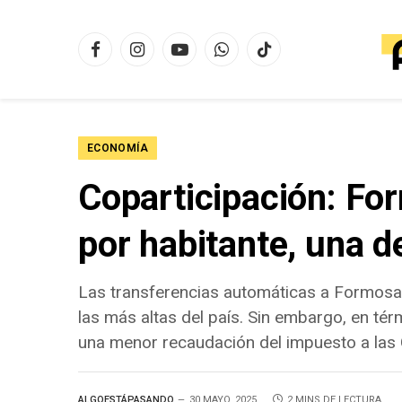
Facebook
Instagram
YouTube
WhatsApp
TikTok
ECONOMÍA
Coparticipación: Fo
por habitante, una d
Las transferencias automáticas a Formosa
las más altas del país. Sin embargo, en tér
una menor recaudación del impuesto a las
ALGOESTÁPASANDO
30 MAYO, 2025
2 MINS DE LECTURA