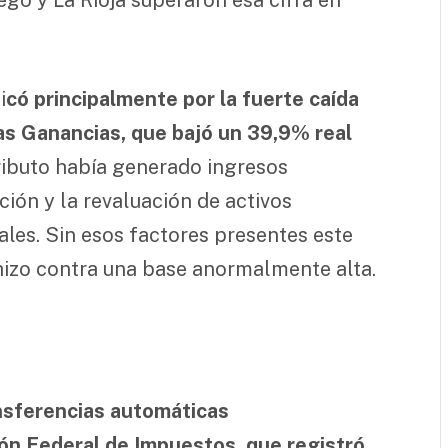
i
có principalmente por la fuerte caída
las Ganancias, que bajó un 39,9% real
ributo había generado ingresos
ción y la revaluación de activos
les. Sin esos factores presentes este
hizo contra una base anormalmente alta.
nsferencias automáticas
ión Federal de Impuestos, que registró