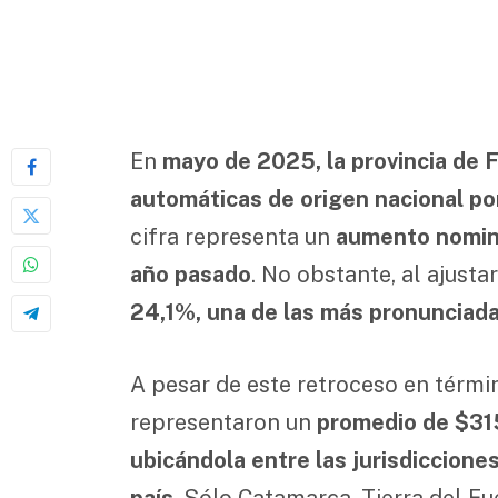
En
mayo de 2025, la provincia de 
automáticas de origen nacional po
cifra representa un
aumento nomina
año pasado
. No obstante, al ajusta
24,1%, una de las más pronunciad
A pesar de este retroceso en términ
representaron un
promedio de $31
ubicándola entre las jurisdiccion
país
. Sólo Catamarca, Tierra del Fu