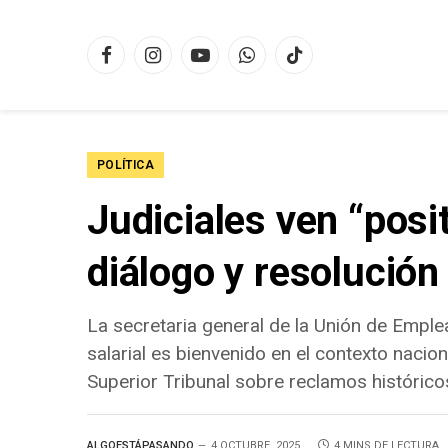
Facebook
Instagram
YouTube
WhatsApp
TikTok
POLÍTICA
Judiciales ven “posi
diálogo y resolució
La secretaria general de la Unión de Emple
salarial es bienvenido en el contexto nacio
Superior Tribunal sobre reclamos histórico
ALGOESTÁPASANDO
4 OCTUBRE, 2025
4 MINS DE LECTURA