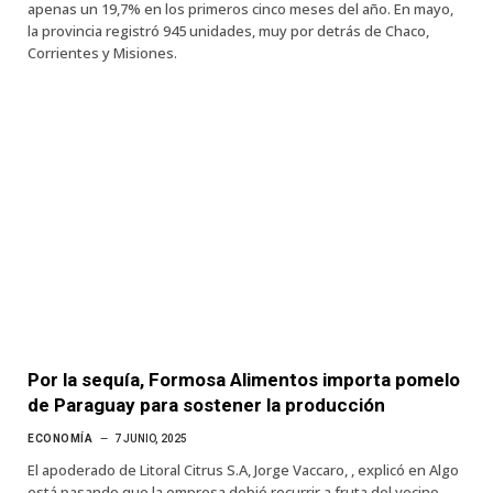
apenas un 19,7% en los primeros cinco meses del año. En mayo,
la provincia registró 945 unidades, muy por detrás de Chaco,
Corrientes y Misiones.
Por la sequía, Formosa Alimentos importa pomelo
de Paraguay para sostener la producción
ECONOMÍA
7 JUNIO, 2025
El apoderado de Litoral Citrus S.A, Jorge Vaccaro, , explicó en Algo
está pasando que la empresa debió recurrir a fruta del vecino